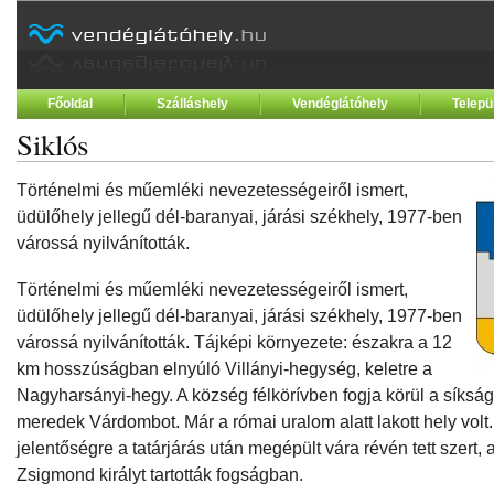
Főoldal
Szálláshely
Vendéglátóhely
Telepü
Siklós
Történelmi és műemléki nevezetességeiről ismert,
üdülőhely jellegű dél-baranyai, járási székhely, 1977-ben
várossá nyilvánították.
Történelmi és műemléki nevezetességeiről ismert,
üdülőhely jellegű dél-baranyai, járási székhely, 1977-ben
várossá nyilvánították. Tájképi környezete: északra a 12
km hosszúságban elnyúló Villányi-hegység, keletre a
Nagyharsányi-hegy. A község félkörívben fogja körül a síksá
meredek Várdombot. Már a római uralom alatt lakott hely volt
jelentőségre a tatárjárás után megépült vára révén tett szert,
Zsigmond királyt tartották fogságban.