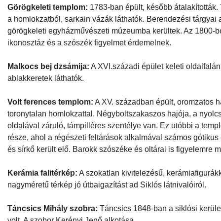
Görögkeleti templom:
1783-ban épült, később átalakították. T
a homlokzatból, sarkain vázák láthatók. Berendezési tárgyai 
görögkeleti egyházművészeti múzeumba kerültek. Az 1800-bó
ikonosztáz és a szószék figyelmet érdemelnek.
Malkocs bej dzsámija:
A XVI.századi épület keleti oldalfalá
ablakkeretek láthatók.
Volt ferences templom:
A XV. században épült, oromzatos 
toronytalan homlokzattal. Négyboltszakaszos hajója, a nyol
oldalával záruló, támpilléres szentélye van. Ez utóbbi a tem
része, ahol a régészeti feltárások alkalmával számos gótikus
és sírkő került elő. Barokk szószéke és oltárai is figyelemre m
Kerámia falitérkép:
A szokatlan kivitelezésű, kerámiafigurákka
nagyméretű térkép jó útbaigazítást ad Siklós látnivalóiról.
Táncsics Mihály szobra:
Táncsics 1848-ban a siklósi kerüle
volt. A szobor Kerényi Jenő alkotása.