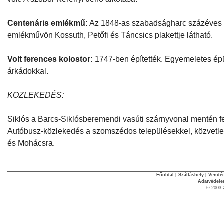
Centenáris emlékmű:
Az 1848-as szabadságharc százéves for
emlékművön Kossuth, Petőfi és Táncsics plakettje látható.
Volt ferences kolostor:
1747-ben építették. Egyemeletes épü
árkádokkal.
KÖZLEKEDÉS:
Siklós a Barcs-Siklósberemendi vasúti szárnyvonal mentén fe
Autóbusz-közlekedés a szomszédos településekkel, közvetle
és Mohácsra.
Főoldal
|
Szálláshely
|
Vendég
Adatvédel
© 2003-