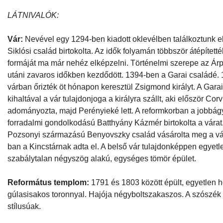
LÁTNIVALÓK:
Vár:
Nevével egy 1294-ben kiadott oklevélben találkoztunk el
Siklósi család birtokolta. Az idők folyamán többször átépített
formáját ma már nehéz elképzelni. Történelmi szerepe az Ár
utáni zavaros időkben kezdődött. 1394-ben a Garai családé.
várban őrizték öt hónapon keresztül Zsigmond királyt. A Gara
kihaltával a vár tulajdonjoga a királyra szállt, aki először Co
adományozta, majd Perényieké lett. A reformkorban a jobbágy
forradalmi gondolkodású Batthyány Kázmér birtokolta a várat
Pozsonyi származású Benyovszky család vásárolta meg a vár
ban a Kincstárnak adta el. A belső vár tulajdonképpen egyetle
szabálytalan négyszög alakú, egységes tömör épület.
Református templom:
1791 és 1803 között épült, egyetlen ho
gúlasisakos toronnyal. Hajója négyboltszakaszos. A szószék
stílusúak.