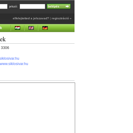
jelszó:
elfelejtetted a jelszavad?
|
regisztráció »
ek
gek
1 3306
iklosivar.hu
//www.siklosivar.hu