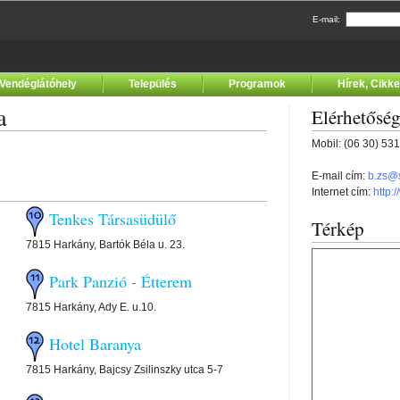
E-mail:
Vendéglátóhely
Település
Programok
Hírek, Cikk
a
Elérhetősé
Mobil: (06 30) 53
E-mail cím:
b.zs@s
Internet cím:
http:
Tenkes Társasüdülő
Térkép
7815 Harkány, Bartók Béla u. 23.
Park Panzió - Étterem
7815 Harkány, Ady E. u.10.
Hotel Baranya
7815 Harkány, Bajcsy Zsilinszky utca 5-7