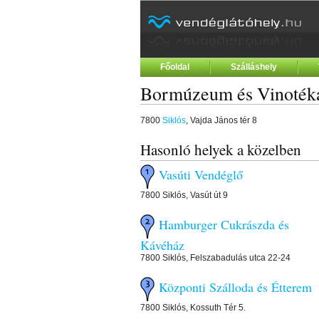
Főoldal
Szálláshely
Bormúzeum és Vinoték
7800
Siklós
, Vajda János tér 8
Hasonló helyek a közelben
Vasúti Vendéglő
7800 Siklós, Vasút út 9
Hamburger Cukrászda és
Kávéház
7800 Siklós, Felszabadulás utca 22-24
Központi Szálloda és Étterem
7800 Siklós, Kossuth Tér 5.