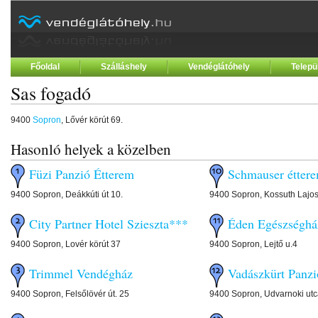
Főoldal
Szálláshely
Vendéglátóhely
Telepü
Sas fogadó
9400
Sopron
, Lővér körút 69.
Hasonló helyek a közelben
Füzi Panzió Étterem
Schmauser étter
9400 Sopron, Deákkúti út 10.
9400 Sopron, Kossuth Lajos
City Partner Hotel Szieszta***
Éden Egészséghá
9400 Sopron, Lovér körút 37
9400 Sopron, Lejtő u.4
Trimmel Vendégház
Vadászkürt Panzi
9400 Sopron, Felsőlövér út. 25
9400 Sopron, Udvarnoki utc