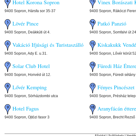
Hotel Korona Sopron
Vinex Borászati 
9400 Sopron, Hársfa sor 35-37
9400 Sopron, Rákóczi Feren
Lövér Pince
Patkó Panzió
9400 Sopron, Deákkúti út 4.
9400 Sopron, Somfalvi út 24
Vakáció Ifjúsági és Turistaszálló
Kiskakukk Vendé
9400 Sopron, Ady E. u.31.
9400 Sopron, Lővér körút 5
Solar Club Hotel
Füredi Ház Étte
9400 Sopron, Honvéd út 12.
9400 Sopron, Füredi sétány
Lővér Kemping
Fényes Pincészet
9400 Sopron, Sörházdombi utca
9400 Sopron, Présház telep
Hotel Fagus
Aranyfácán étter
9400 Sopron, Ojtózi fasor 3
9400 Sopron, Brecht Rezső 
Főoldal
|
Szálláshely
|
Vendég