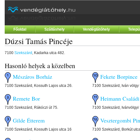
Főoldal
Szálláshely
Vendéglátóhely
Telepü
Dúzsi Tamás Pincéje
7100
Szekszárd
, Kadarka utca 482.
Hasonló helyek a közelben
Mészáros Borház
Fekete Borpince
7100 Szekszárd, Kossuth Lajos utca 26.
7100 Szekszárd, Iván völgy
Remete Bor
Heimann Családi
7100 Szekszárd, Rákóczi út 75.
7100 Szekszárd, Ivánvölgyi 
Gilde Étterem
Vesztergombi Pin
7100 Szekszárd, Kossuth Lajos utca 16
7100 Szekszárd, Borkút utca