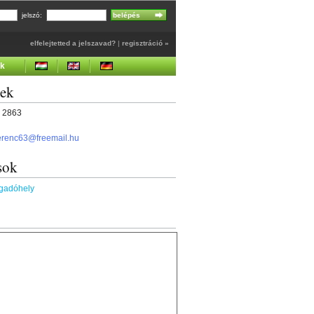
jelszó:
elfelejtetted a jelszavad?
|
regisztráció »
ek
gek
5 2863
erenc63@freemail.hu
sok
ogadóhely