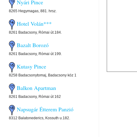
Nyári Pince
8265 Hegymagas, 881. hrsz.
Hotel Volán***
8261 Badacsony, Római út.184.
Bazalt Borozó
8261 Badacsony, Római út 199.
Kutasy Pince
8258 Badacsonytomaj, Badacsony köz 1
Balkon Apartman
8261 Badacsony, Római út 162
Napsugár Étterem Panzió
8312 Balatonederics, Kossuth u.182.