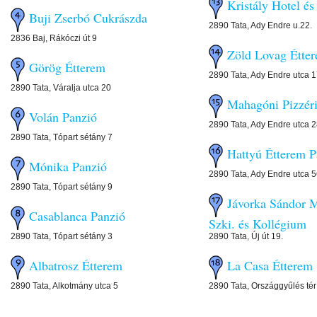
Kristály Hotel és
Buji Zserbó Cukrászda
2890 Tata, Ady Endre u.22.
2836 Baj, Rákóczi út 9
Zöld Lovag Étt
Görög Étterem
2890 Tata, Ady Endre utca 
2890 Tata, Váralja utca 20
Mahagóni Pizzé
Volán Panzió
2890 Tata, Ady Endre utca 
2890 Tata, Tópart sétány 7
Hattyú Étterem
Mónika Panzió
2890 Tata, Ady Endre utca 
2890 Tata, Tópart sétány 9
Jávorka Sándor 
Casablanca Panzió
Szki. és Kollégium
2890 Tata, Tópart sétány 3
2890 Tata, Új út 19.
Albatrosz Étterem
La Casa Étterem
2890 Tata, Alkotmány utca 5
2890 Tata, Országgyűlés tér