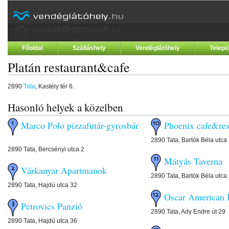
Főoldal
Szálláshely
Vendéglátóhely
Telepü
Platán restaurant&cafe
2890
Tata
, Kastély tér 6.
Hasonló helyek a közelben
Marco Polo pizzafutár-gyrosbár
Phoenix cafe&res
2890 Tata, Bartók Béla utca 
2890 Tata, Bercsényi utca 2
Mátyás Taverna
Várkanyar Apartmanok
2890 Tata, Bartók Béla utca
2890 Tata, Hajdú utca 32
Oscar American 
Petrovics Panzió
2890 Tata, Ady Endre út 29
2890 Tata, Hajdú utca 36