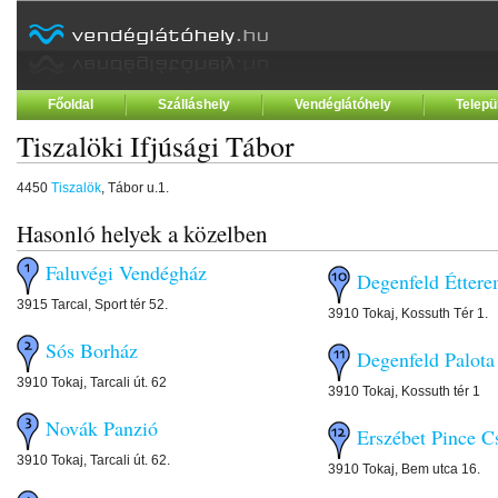
Főoldal
Szálláshely
Vendéglátóhely
Telepü
Tiszalöki Ifjúsági Tábor
4450
Tiszalök
, Tábor u.1.
Hasonló helyek a közelben
Faluvégi Vendégház
Degenfeld Éttere
3915 Tarcal, Sport tér 52.
3910 Tokaj, Kossuth Tér 1.
Sós Borház
Degenfeld Palota
3910 Tokaj, Tarcali út. 62
3910 Tokaj, Kossuth tér 1
Novák Panzió
Erszébet Pince C
3910 Tokaj, Tarcali út. 62.
3910 Tokaj, Bem utca 16.