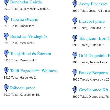
Bonchidai Csárda
Árvay Pincészet
3910 Tokaj, Bajcsy Zsilinszky út 21
3910 Tokaj, József Attila utc
Taverna étterem
Erzsébet pince
3910 Tokaj, Hősök tere 1.
3910 Tokaj, Bem utca 15.
Borudvar Vendégház
Tokajicum Borhá
3910 Tokaj, Óvár utca 6.
3915 Tarcal, Külterület 1
Tokaj Hotel és Étterem
Gróf Degenfeld K
3910 Tokaj, Rákóczi út 5
3915 Tarcal, Terézia kert 9
Toldi Fogadó*** Wellness
Pataky Borporta
3910 Tokaj, Hajdú köz 2
3915 Tarcal, Klapka utca 20
Rákóczi pince
Gizellapince Kft.
3910 Tokaj, Kossuth tér 15.
3910 Tokaj, Dienes utca 78.