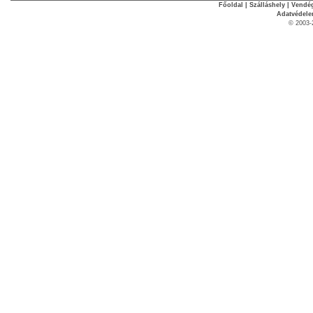
Főoldal
|
Szálláshely
|
Vendég
Adatvédel
© 2003-