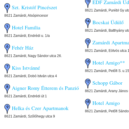
EDF Zamárdi Üd
Szt. Kristóf Pincészet
8621 Zamárdi, Purébl Gy ut
8621 Zamárdi, Alsópincesor
Bocskai Üdülő
Hotel Familia
8621 Zamárdi, Batthyány ut
8621 Zamárdi, Endrédi u. 1/a
Zamárdi Apartm
Fehér Ház
8621 Zamárdi, Eötvös utca 
8621 Zamárdi, Nagy Sándor utca 26.
Hotel Amigo**
Kiss Istvánné
8621 Zamárdi, Petőfi S. u.15
8621 Zamárdi, Dobó István utca 4
Schopp Gábor
Aigner Romy Étterem és Panzió
8621 Zamárdi, Arany János 
8621 Zamárdi, Endrédi út 1
Hotel Amigo
Helka és Czer Apartmanok
8621 Zamárdi, Petőfi Sándo
8621 Zamárdi, Szőlőhegy utca 9