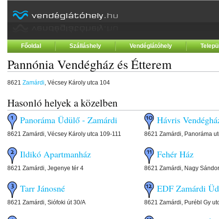
Főoldal
Szálláshely
Vendéglátóhely
Telepü
Pannónia Vendégház és Étterem
8621
Zamárdi
, Vécsey Károly utca 104
Hasonló helyek a közelben
Panoráma Üdülő - Zamárdi
Hávris Vendéghá
8621 Zamárdi, Vécsey Károly utca 109-111
8621 Zamárdi, Panoráma ut
Ildikó Apartmanház
Fehér Ház
8621 Zamárdi, Jegenye tér 4
8621 Zamárdi, Nagy Sándor
Tarr Jánosné
EDF Zamárdi Üd
8621 Zamárdi, Siófoki út 30/A
8621 Zamárdi, Purébl Gy ut