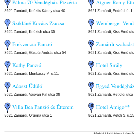
Pálma 70 Vendégház-Pizzéria
Aigner Romy Étt
8621 Zamárdi, Knézits Károly utca 40
8621 Zamárdi, Endrédi út 1
Szikláné Kovács Zsuzsa
Weinberger Vend
8621 Zamárdi, Knézich utca 35
8621 Zamárdi, Kiss Ernő utc
Frekvencia Panzió
Zamárdi szabads
8621 Zamárdi, Gáspár András utca 54
8621 Zamárdi, Kiss Ernő ut
Kathy Panzió
Hotel Sirály
8621 Zamárdi, Munkácsy M. u.11.
8621 Zamárdi, Kiss Ernő ut
Adoszt Üdülő
Egyed Vendéghá
8621 Zamárdi, Vasvári Pál utca 38
8621 Zamárdi, Rétföldi utca
Villa Bea Panzió és Étterem
Hotel Amigo**
8621 Zamárdi, Orgona utca 1
8621 Zamárdi, Petőfi S. u.15
Főoldal
|
Szálláshely
|
Vendég