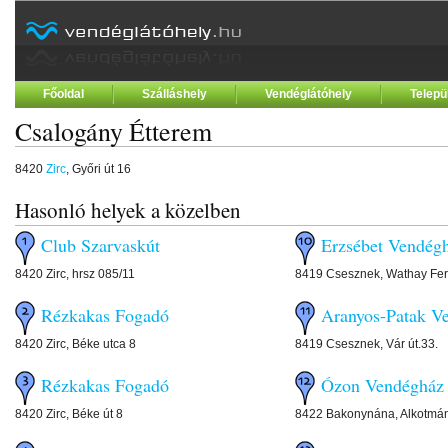
Főoldal
Szálláshely
Vendéglátóhely
Telepü
Csalogány Étterem
8420
Zirc
, Győri út 16
Hasonló helyek a közelben
Club Szarvaskút
Erzsébet Vendég
8420 Zirc, hrsz 085/11
8419 Csesznek, Wathay Fer
Rézkakas Fogadó
Aranyos-Patak V
8420 Zirc, Béke utca 8
8419 Csesznek, Vár út.33.
Rézkakas Fogadó
Ózon Vendégház
8420 Zirc, Béke út 8
8422 Bakonynána, Alkotmán