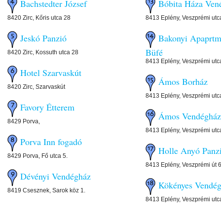
Bachstedter József
Bóbita Háza Ven
8420 Zirc, Kőris utca 28
8413 Eplény, Veszprémi utc
Jeskó Panzió
Bakonyi Apaprtm
Büfé
8420 Zirc, Kossuth utca 28
8413 Eplény, Veszprémi utc
Hotel Szarvaskút
Ámos Borház
8420 Zirc, Szarvaskút
8413 Eplény, Veszprémi utc
Favory Étterem
Ámos Vendégház
8429 Porva,
8413 Eplény, Veszprémi utc
Porva Inn fogadó
Holle Anyó Panz
8429 Porva, Fő utca 5.
8413 Eplény, Veszprémi út 6
Dévényi Vendégház
Kökényes Vendé
8419 Csesznek, Sarok köz 1.
8413 Eplény, Veszprémi utc