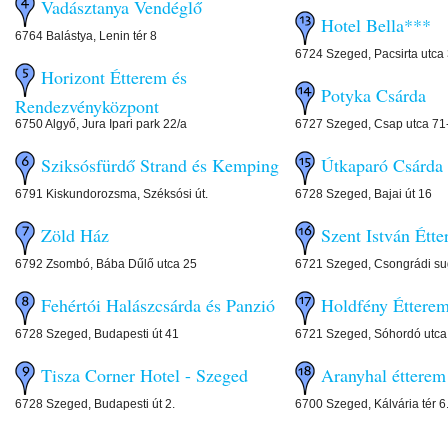
Vadásztanya Vendéglő
Hotel Bella***
6764 Balástya, Lenin tér 8
6724 Szeged, Pacsirta utca
Horizont Étterem és
Potyka Csárda
Rendezvényközpont
6750 Algyő, Jura Ipari park 22/a
6727 Szeged, Csap utca 71
Sziksósfürdő Strand és Kemping
Útkaparó Csárda
6791 Kiskundorozsma, Széksósi út.
6728 Szeged, Bajai út 16
Zöld Ház
Szent István Étt
6792 Zsombó, Bába Dűlő utca 25
6721 Szeged, Csongrádi sug
Fehértói Halászcsárda és Panzió
Holdfény Éttere
6728 Szeged, Budapesti út 41
6721 Szeged, Sóhordó utca
Tisza Corner Hotel - Szeged
Aranyhal étterem
6728 Szeged, Budapesti út 2.
6700 Szeged, Kálvária tér 6