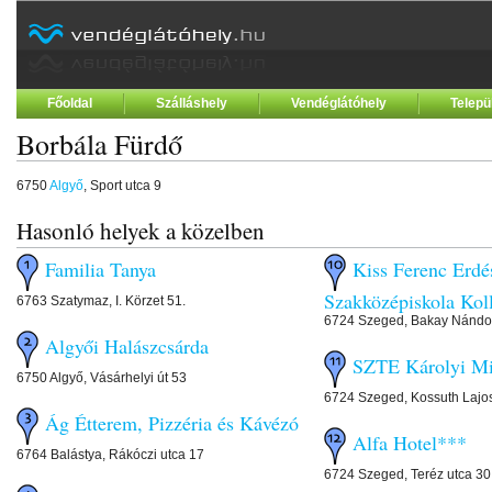
Főoldal
Szálláshely
Vendéglátóhely
Telepü
Borbála Fürdő
6750
Algyő
, Sport utca 9
Hasonló helyek a közelben
Familia Tanya
Kiss Ferenc Erdé
Szakközépiskola Kol
6763 Szatymaz, I. Körzet 51.
6724 Szeged, Bakay Nándor
Algyői Halászcsárda
SZTE Károlyi Mi
6750 Algyő, Vásárhelyi út 53
6724 Szeged, Kossuth Lajos
Ág Étterem, Pizzéria és Kávézó
Alfa Hotel***
6764 Balástya, Rákóczi utca 17
6724 Szeged, Teréz utca 30