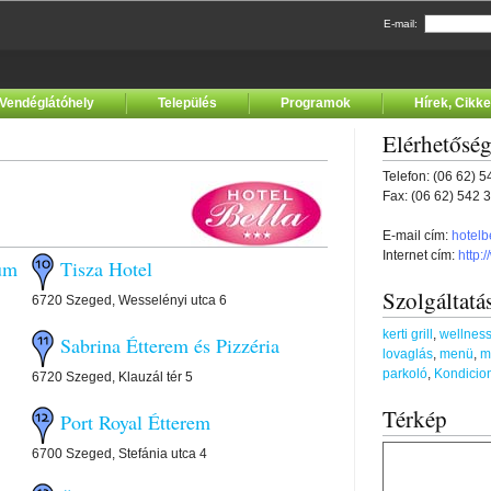
E-mail:
Vendéglátóhely
Település
Programok
Hírek, Cikk
Elérhetősé
Telefon: (06 62) 
Fax: (06 62) 542 
E-mail cím:
hotelb
Internet cím:
http:
um
Tisza Hotel
Szolgáltatá
6720 Szeged, Wesselényi utca 6
kerti grill
,
wellness
Sabrina Étterem és Pizzéria
lovaglás
,
menü
,
m
parkoló
,
Kondicio
6720 Szeged, Klauzál tér 5
Térkép
Port Royal Étterem
6700 Szeged, Stefánia utca 4