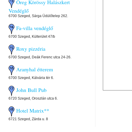
Öreg Körössy Halászkert
Vendéglő
6700 Szeged, Sárga Üdülőtelep 262.
Fa-villa vendéglő
6700 Szeged, Külterület 47/b
Roxy pizzéria
6700 Szeged, Deák Ferenc utca 24-26.
Aranyhal étterem
6700 Szeged, Kálvária tér 6.
John Bull Pub
6720 Szeged, Oroszlán utca 6.
Hotel Matrix**
6721 Szeged, Zárda u. 8