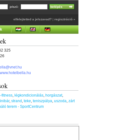
jelszó:
elfelejtetted a jelszavad?
|
regisztráció »
ek
gek
542 325
326
ella@vnet.hu
//www.hotelbella.hu
sok
-fitness
,
légkondicionálás
,
horgászat
,
inibár
,
strand
,
teke
,
teniszpálya
,
uszoda
,
zárt
náló terem - SportCentrum