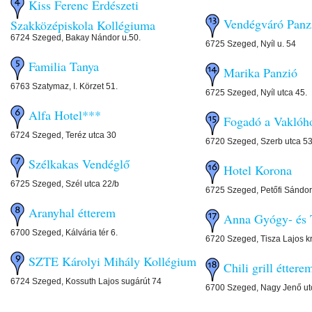
Kiss Ferenc Erdészeti
Vendégváró Panzi
Szakközépiskola Kollégiuma
6724 Szeged, Bakay Nándor u.50.
6725 Szeged, Nyíl u. 54
Familia Tanya
Marika Panzió
6763 Szatymaz, I. Körzet 51.
6725 Szeged, Nyíl utca 45.
Alfa Hotel***
Fogadó a Vaklóh
6724 Szeged, Teréz utca 30
6720 Szeged, Szerb utca 53
Szélkakas Vendéglő
Hotel Korona
6725 Szeged, Szél utca 22/b
6725 Szeged, Petőfi Sándor
Aranyhal étterem
Anna Gyógy- és 
6700 Szeged, Kálvária tér 6.
6720 Szeged, Tisza Lajos kr
SZTE Károlyi Mihály Kollégium
Chili grill éttere
6724 Szeged, Kossuth Lajos sugárút 74
6700 Szeged, Nagy Jenő ut