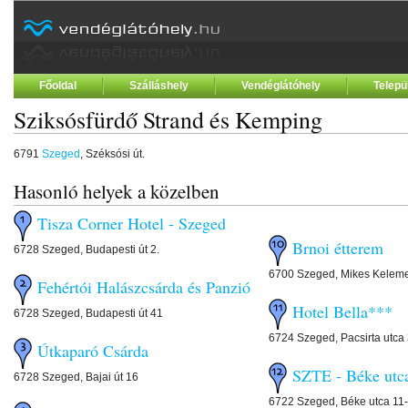
Főoldal
Szálláshely
Vendéglátóhely
Telepü
Sziksósfürdő Strand és Kemping
6791
Szeged
, Széksósi út.
Hasonló helyek a közelben
Tisza Corner Hotel - Szeged
Brnoi étterem
6728 Szeged, Budapesti út 2.
6700 Szeged, Mikes Keleme
Fehértói Halászcsárda és Panzió
Hotel Bella***
6728 Szeged, Budapesti út 41
6724 Szeged, Pacsirta utca
Útkaparó Csárda
SZTE - Béke utc
6728 Szeged, Bajai út 16
6722 Szeged, Béke utca 11-