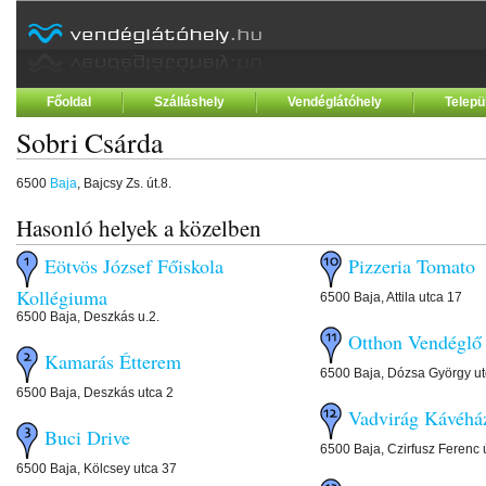
Főoldal
Szálláshely
Vendéglátóhely
Telepü
Sobri Csárda
6500
Baja
, Bajcsy Zs. út.8.
Hasonló helyek a közelben
Eötvös József Főiskola
Pizzeria Tomat
Kollégiuma
6500 Baja, Attila utca 17
6500 Baja, Deszkás u.2.
Otthon Vendég
Kamarás Étterem
6500 Baja, Dózsa György ut
6500 Baja, Deszkás utca 2
Vadvirág Kávéh
Buci Drive
6500 Baja, Czirfusz Ferenc 
6500 Baja, Kölcsey utca 37