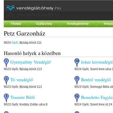
Főoldal
Szálláshely
Vendéglátóhely
Telepü
Petz Garzonház
9024
Győr
, Ifjúság körút 111
Hasonló helyek a közelben
Gyertyafény Vendéglő
Joker kisvendé
9023 Győr, Ifjúság körút 113
9024 Győr, Szent Imre utca 
Tó vendéglő
Betérő vendégl
9023 Győr, Ifjúság körút 113
9023 Győr, Somogyi Béla ut
Tramini Büfé
Benedetto Fagyla
9023 Győr, Kodály Zoltán utca 8
9024 Győr, Szent Imre út 24