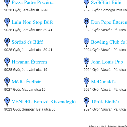
Pizza Padre Pizzéria
Szőlőfűrt Büfé
9028 Győr, Jereváni út 39-41.
9028 Győr, Somogyi Imre ut
Lulu Non Stop Büfé
Don Pepe Étter
9028 Győr, Jereváni utca 39-41
9023 Győr, Vasvári Pál utca 
Söröző és Büfé
Bowling Club é
9028 Győr, Jereváni utca 39-41
9024 Győr, Vasvári Pál utca 
Havanna Étterem
John Louis Pu
9028 Győr, Jereváni utca 19
9024 Győr, Vasvári Pál utca 
Média Ételbár
McDonald's
9027 Győr, Magyar utca 15
9024 Győr, Vasvári Pál utca
VENDEL Borozó-Kisvendéglő
Török Ételbár
9023 Győr, Somogyi Béla utca 56
9024 Győr, Vasvári Pál utca
Főoldal
|
Szálláshely
|
Vendég