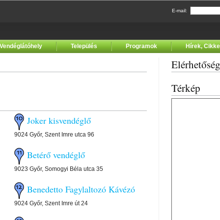
E-mail:
Vendéglátóhely
Település
Programok
Hírek, Cikk
ő
Elérhetősé
Térkép
Joker kisvendéglő
9024 Győr, Szent Imre utca 96
Betérő vendéglő
9023 Győr, Somogyi Béla utca 35
Benedetto Fagylaltozó Kávézó
9024 Győr, Szent Imre út 24