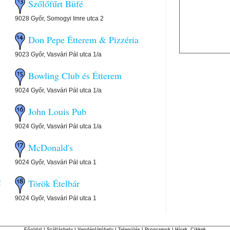
Szőlőfűrt Büfé
9028 Győr, Somogyi Imre utca 2
Don Pepe Étterem & Pizzéria
9023 Győr, Vasvári Pál utca 1/a
Bowling Club és Étterem
9024 Győr, Vasvári Pál utca 1/a
John Louis Pub
9024 Győr, Vasvári Pál utca 1/a
McDonald's
9024 Győr, Vasvári Pál utca 1
lő
Török Ételbár
9024 Győr, Vasvári Pál utca 1
Főoldal
|
Szálláshely
|
Vendéglátóhely
|
Település
|
Programok
|
Hírek, Cikkek