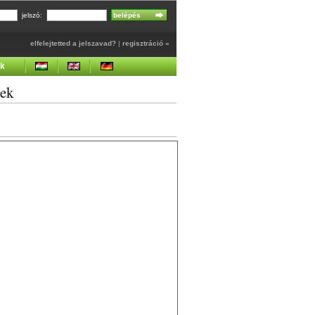
jelszó:
elfelejtetted a jelszavad?
|
regisztráció »
ek
gek