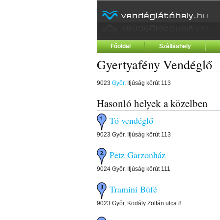
Főoldal
Szálláshely
Gyertyafény Vendégl
9023
Győr
, Ifjúság körút 113
Hasonló helyek a közelben
Tó vendéglő
9023 Győr, Ifjúság körút 113
Petz Garzonház
9024 Győr, Ifjúság körút 111
Tramini Büfé
9023 Győr, Kodály Zoltán utca 8