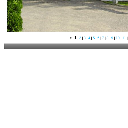
1
«
|
|
2
|
3
|
4
|
5
|
6
|
7
|
8
|
9
|
10
|
11