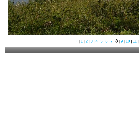
8
«
|
1
|
2
|
3
|
4
|
5
|
6
|
7
|
|
9
|
10
|
11