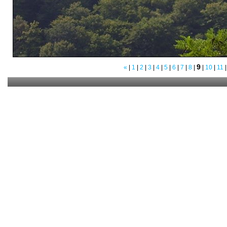
9
«
|
1
|
2
|
3
|
4
|
5
|
6
|
7
|
8
|
|
10
|
11