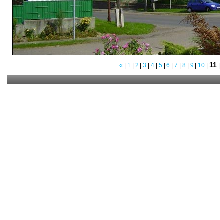
11
«
|
1
|
2
|
3
|
4
|
5
|
6
|
7
|
8
|
9
|
10
|