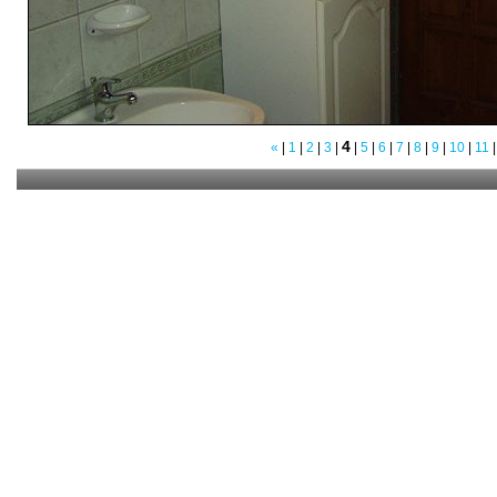
4
«
|
1
|
2
|
3
|
|
5
|
6
|
7
|
8
|
9
|
10
|
11