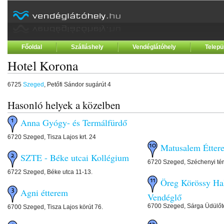
Főoldal
Szálláshely
Vendéglátóhely
Telepü
Hotel Korona
6725
Szeged
, Petőfi Sándor sugárút 4
Hasonló helyek a közelben
Anna Gyógy- és Termálfürdő
6720 Szeged, Tisza Lajos krt. 24
Matusalem Étter
SZTE - Béke utcai Kollégium
6720 Szeged, Széchenyi tér
6722 Szeged, Béke utca 11-13.
Öreg Körössy Hal
Agni étterem
Vendéglő
6700 Szeged, Sárga Üdülőt
6700 Szeged, Tisza Lajos körút 76.