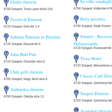
Fa-villa vendéglő
Gödör étterem
6700 Szeged, Külterület 47/
6700 Szeged, Tisza Lajos körút 103.
Roxy pizzéria
Fesztivál Étterem
6700 Szeged, Deák Ferenc 
6720 Szeged, Dóm tér 1-4
Sótartó - Roosevel
Sabrina Étterem és Pizzéria
Halászcsárda
6720 Szeged, Klauzál tér 5
6720 Szeged, Roosevelt tér
John Bull Pub
Tisza Hotel
6720 Szeged, Oroszlán utca 6.
6720 Szeged, Wesselényi u
Chili grill étterem
Classic Café Étt
6700 Szeged, Nagy Jenő utca 4.
6720 Szeged, Széchenyi tér
Alabárdos étterem
Szeged Étterem
6700 Szeged, Oskola utca 13.
6720 Szeged, Széchenyi tér
Aranyhal étterem