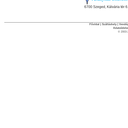
6700 Szeged, Kálvária tér 6
Főoldal
|
Szálláshely
|
Vendég
Adatvédel
© 2003-