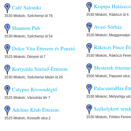
Kispipa Halászcs
Café Saloniki
3530 Miskolc, Rákóczi út 4
3530 Miskolc, Széchenyi út 78
Avasi Sörház
Shannon Pub
3530 Miskolc, Meggyesalja 
3530 Miskolc, Széchenyi út 54
Rákóczi Pince Ét
Dolce Vita Étterem és Panzió
3530 Miskolc, Rákóczi Fere
3525 Miskolc, Déryné út 7
Mesterek étterme
Kortyolda Söröző-Étterem
3500 Miskolc, Papszer utca 
3530 Miskolc, Széchenyi István út 26
PalacsintaHáz Ét
Calypso Kisvendéglő
3530 Miskolc, Mélyvölgy ut
3525 Miskolc, Városház tér 7
Székelykert vend
Adelino Klub Étterem
3530 Miskolc, Földes Ferenc
3525 Miskolc, Kossuth utca 2