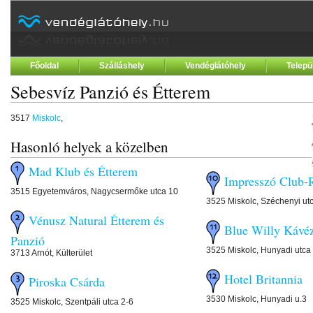
Főoldal
Szálláshely
Vendéglátóhely
Telepü
Sebesvíz Panzió és Étterem
3517
Miskolc
,
Hasonló helyek a közelben
Mad Klub és Étterem
Impresszó Club-R
3515 Egyetemváros, Nagycsermőke utca 10
3525 Miskolc, Széchenyi ut
Vénusz Natural Étterem és
Blue Willy Kávé
Panzió
3525 Miskolc, Hunyadi utca
3713 Arnót, Külterület
Hotel Britannia
Piroska Csárda
3530 Miskolc, Hunyadi u.3
3525 Miskolc, Szentpáli utca 2-6