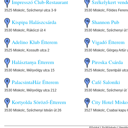
Impresszó Club-Restaurant
Székelykert vend
3525 Miskolc, Széchenyi utca 3-9
3530 Miskolc, Földes Ferenc
Kispipa Halászcsárda
Shannon Pub
3530 Miskolc, Rákóczi út 4
3530 Miskolc, Széchenyi út
Adelino Klub Étterem
Vigadó Étterem
3525 Miskolc, Kossuth utca 2
3530 Miskolc, Görgey Artúr 
Halásztanya Étterem
Piroska Csárda
3530 Miskolc, Mélyvölgy utca 15
3525 Miskolc, Szentpáli utc
PalacsintaHáz Étterem
Café Saloniki
3530 Miskolc, Mélyvölgy utca 212
3530 Miskolc, Széchenyi út
Kortyolda Söröző-Étterem
City Hotel Misko
3530 Miskolc, Széchenyi István út 26
3527 Miskolc, Csabai kapu 
Főoldal
|
Szálláshely
|
Vendég