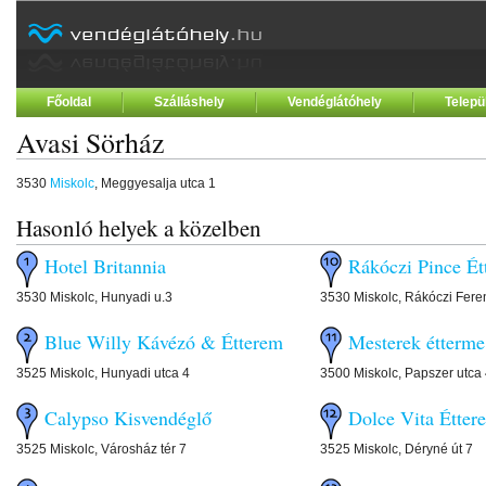
Főoldal
Szálláshely
Vendéglátóhely
Telepü
Avasi Sörház
3530
Miskolc
, Meggyesalja utca 1
Hasonló helyek a közelben
Hotel Britannia
Rákóczi Pince Ét
3530 Miskolc, Hunyadi u.3
3530 Miskolc, Rákóczi Fere
Blue Willy Kávézó & Étterem
Mesterek étterme
3525 Miskolc, Hunyadi utca 4
3500 Miskolc, Papszer utca 
Calypso Kisvendéglő
Dolce Vita Étter
3525 Miskolc, Városház tér 7
3525 Miskolc, Déryné út 7