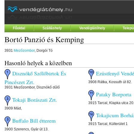
Főoldal
Szálláshely
Vendéglátóhely
Telepü
Bortó Panzió és Kemping
3931
Mezőzombor
, Dorgói Tó
Hasonló helyek a közelben
Disznókő Szőlőbirtok És
Ezüstfenyő Vend
Pincészet Zrt.
3908 Rátka, Kossuth út 82.
3931 Mezőzombor, Disznókő dűlő
Pataky Borporta
Tokaji Borászati Zrt.
3915 Tarcal, Klapka utca 20
3909 Mád,
Tokajicum Borhá
Buffalo Bill étterem
3915 Tarcal, Külterület 1
3900 Szerencs, Gyár út 13.