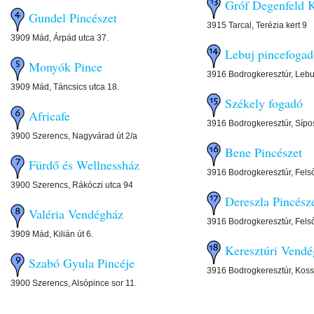
Gróf Degenfeld K
Gundel Pincészet
3915 Tarcal, Terézia kert 9
3909 Mád, Árpád utca 37.
Lebuj pincefoga
Monyók Pince
3916 Bodrogkeresztúr, Lebu
3909 Mád, Táncsics utca 18.
Székely fogadó
Africafe
3916 Bodrogkeresztúr, Sípos
3900 Szerencs, Nagyvárad út 2/a
Bene Pincészet
Fürdő és Wellnessház
3916 Bodrogkeresztúr, Felső
3900 Szerencs, Rákóczi utca 94
Dereszla Pincész
Valéria Vendégház
3916 Bodrogkeresztúr, Felső
3909 Mád, Kilián út 6.
Keresztúri Vend
Szabó Gyula Pincéje
3916 Bodrogkeresztúr, Koss
3900 Szerencs, Alsópince sor 11.