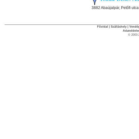
3882 Abaújalpár, Petőfi utca
Főoldal
|
Szálláshely
|
Vendég
Adatvédel
© 2003-