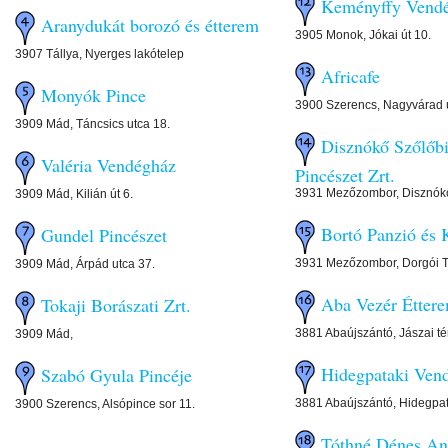
Keményffy Vend
Aranydukát borozó és étterem
3905 Monok, Jókai út 10.
3907 Tállya, Nyerges lakótelep
Africafe
Monyók Pince
3900 Szerencs, Nagyvárad ú
3909 Mád, Táncsics utca 18.
Disznókő Szőlőbi
Valéria Vendégház
Pincészet Zrt.
3931 Mezőzombor, Disznók
3909 Mád, Kilián út 6.
Bortó Panzió és
Gundel Pincészet
3931 Mezőzombor, Dorgói 
3909 Mád, Árpád utca 37.
Aba Vezér Étter
Tokaji Borászati Zrt.
3881 Abaújszántó, Jászai tér
3909 Mád,
Hidegpataki Ven
Szabó Gyula Pincéje
3881 Abaújszántó, Hidegpa
3900 Szerencs, Alsópince sor 11.
Tóthné Dénes An