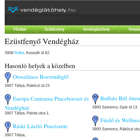
Főoldal
Szálláshely
Vendéglátóhely
Telepü
Ezüstfenyő Vendégház
3908
Rátka
, Kossuth út 82.
Hasonló helyek a közelben
Oroszlános Borvendéglő
3907 Tállya, Rákóczi út 23
Buffalo Bill étte
Európa Centruma Pinceborozó és
Vendégház
3900 Szerencs, Gyár út 13.
3907 Tállya, Palota utca 1.
Fürdő és Wellnes
Ráski László Pincészete
3900 Szerencs, Rákóczi utc
3907 Tállya,