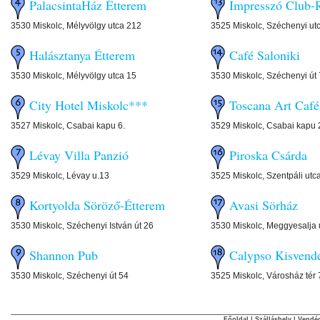
PalacsintaHáz Étterem
Impresszó Club-R
3530 Miskolc, Mélyvölgy utca 212
3525 Miskolc, Széchenyi ut
Halásztanya Étterem
Café Saloniki
3530 Miskolc, Mélyvölgy utca 15
3530 Miskolc, Széchenyi út
City Hotel Miskolc***
Toscana Art Café
3527 Miskolc, Csabai kapu 6.
3529 Miskolc, Csabai kapu 
Lévay Villa Panzió
Piroska Csárda
3529 Miskolc, Lévay u.13
3525 Miskolc, Szentpáli utc
Kortyolda Söröző-Étterem
Avasi Sörház
3530 Miskolc, Széchenyi István út 26
3530 Miskolc, Meggyesalja 
Shannon Pub
Calypso Kisvend
3530 Miskolc, Széchenyi út 54
3525 Miskolc, Városház tér 
Főoldal
|
Szálláshely
|
Vendég