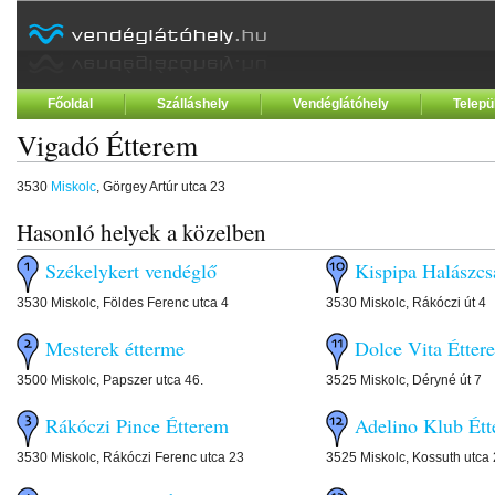
Főoldal
Szálláshely
Vendéglátóhely
Telepü
Vigadó Étterem
3530
Miskolc
, Görgey Artúr utca 23
Hasonló helyek a közelben
Székelykert vendéglő
Kispipa Halászcs
3530 Miskolc, Földes Ferenc utca 4
3530 Miskolc, Rákóczi út 4
Mesterek étterme
Dolce Vita Étter
3500 Miskolc, Papszer utca 46.
3525 Miskolc, Déryné út 7
Rákóczi Pince Étterem
Adelino Klub Ét
3530 Miskolc, Rákóczi Ferenc utca 23
3525 Miskolc, Kossuth utca 