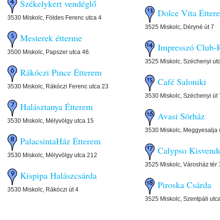
Székelykert vendéglő
Dolce Vita Étter
3530 Miskolc, Földes Ferenc utca 4
3525 Miskolc, Déryné út 7
Mesterek étterme
Impresszó Club-R
3500 Miskolc, Papszer utca 46.
3525 Miskolc, Széchenyi ut
Rákóczi Pince Étterem
Café Saloniki
3530 Miskolc, Rákóczi Ferenc utca 23
3530 Miskolc, Széchenyi út
Halásztanya Étterem
Avasi Sörház
3530 Miskolc, Mélyvölgy utca 15
3530 Miskolc, Meggyesalja 
PalacsintaHáz Étterem
Calypso Kisvend
3530 Miskolc, Mélyvölgy utca 212
3525 Miskolc, Városház tér 
Kispipa Halászcsárda
Piroska Csárda
3530 Miskolc, Rákóczi út 4
3525 Miskolc, Szentpáli utc