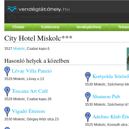
Főoldal
Szálláshely
Vendéglátóhely
Telepü
City Hotel Miskolc***
3527
Miskolc
, Csabai kapu 6.
Hasonló helyek a közelben
Lévay Villa Panzió
Kortyolda Söröző
3529 Miskolc, Lévay u.13
3530 Miskolc, Széchenyi Ist
Toscana Art Café
Shannon Pub
3529 Miskolc, Csabai kapu 26
3530 Miskolc, Széchenyi út
Vigadó Étterem
Adelino Klub Ét
3530 Miskolc, Görgey Artúr utca 23
3525 Miskolc, Kossuth utca 