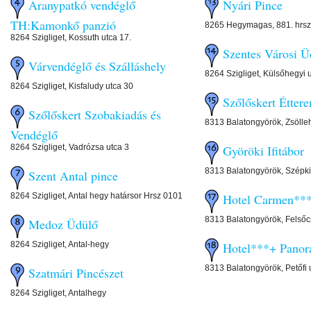
Aranypatkó vendéglő
Nyári Pince
TH:Kamonkő panzió
8265 Hegymagas, 881. hrsz
8264 Szigliget, Kossuth utca 17.
Szentes Városi Ü
Várvendéglő és Szálláshely
8264 Szigliget, Külsőhegyi 
8264 Szigliget, Kisfaludy utca 30
Szőlőskert Étter
Szőlőskert Szobakiadás és
8313 Balatongyörök, Zsölleh
Vendéglő
8264 Szigliget, Vadrózsa utca 3
Györöki Ifitábor
8313 Balatongyörök, Szépki
Szent Antal pince
8264 Szigliget, Antal hegy határsor Hrsz 0101
Hotel Carmen***
8313 Balatongyörök, Felsőc
Medoz Üdülő
8264 Szigliget, Antal-hegy
Hotel***+ Pano
8313 Balatongyörök, Petőfi 
Szatmári Pincészet
8264 Szigliget, Antalhegy