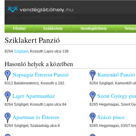
Főoldal
Szálláshely
Vendéglátóhely
Telepü
Sziklakert Panzió
8264
Szigliget
, Kossuth Lajos utca 138
Hasonló helyek a közelben
Napsugár Étterem Panzió
Kamonkő Panzió
8312 Balatonederics, Kossuth u.182.
8264 Szigliget, Kamonkői u
Liget Apartmanház
Szent György pi
8264 Szigliget, Kossuth Lajos utca 84
8265 Hegymagas, Szent Gy
Apartman és Étterem
Szászi pince
8264 Szigliget, Szabadság utca 8
8265 Hegymagas, 035/7 hrs