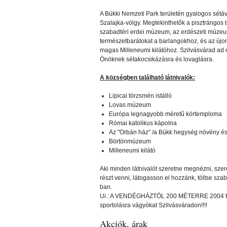
A Bükki Nemzeti Park területén gyalogos sétáva
Szalajka-völgy. Megtekinthetők a pisztrángos 
szabadtéri erdei múzeum, az erdészeti múzeum é
természetbarátokat a barlangokhoz, és az újo
magas Milleneumi kilátóhoz. Szilvásvárad ad o
Önöknek sétakocsikázásra és lovaglásra.
A községben található látnivalók:
Lipicai törzsmén istálló
Lovas múzeum
Európa legnagyobb méretű körtemploma
Római katolikus kápolna
Az "Orbán ház" /a Bükk hegység növény és 
Börtönmúzeum
Milleneumi kilátó
Aki minden látnivalót szeretne megnézni, szer
részt venni, látogasson el hozzánk, töltse
ban.
Ui.: A VENDÉGHÁZTÓL 200 MÉTERRE 2004 telé
sportolásra vágyókat Szilvásváradon!!!!
Akciók, árak