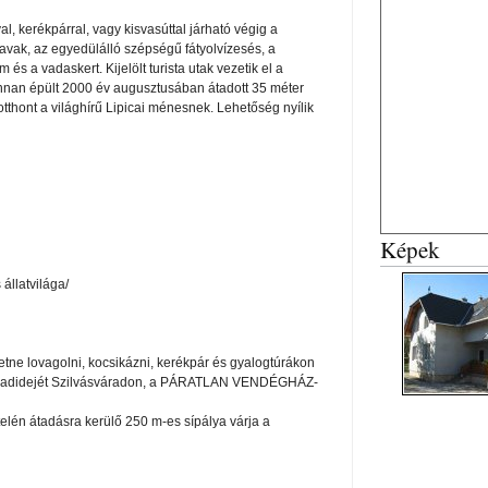
l, kerékpárral, vagy kisvasúttal járható végig a
tavak, az egyedülálló szépségű fátyolvízesés, a
s a vadaskert. Kijelölt turista utak vezetik el a
nnan épült 2000 év augusztusában átadott 35 méter
tthont a világhírű Lipicai ménesnek. Lehetőség nyílik
Képek
állatvilága/
etne lovagolni, kocsikázni, kerékpár és gyalogtúrákon
 szabadidejét Szilvásváradon, a PÁRATLAN VENDÉGHÁZ-
n átadásra kerülő 250 m-es sípálya várja a