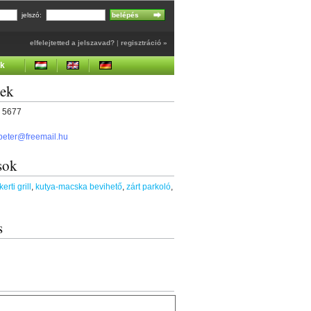
jelszó:
elfelejtetted a jelszavad?
|
regisztráció »
ek
gek
5 5677
peter@freemail.hu
sok
kerti grill
,
kutya-macska bevihető
,
zárt parkoló
,
s