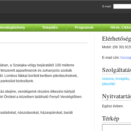
E-mail:
Vendéglátóhely
Település
Programok
Hírek, Cikk
Elérhetősé
Mobil: (06 30) 91
E-mail cím:
hocza
ában, a Szalajka-völgy bejáratától 100 méterre
Szolgáltatá
en felszerelt appartmanok és zuhanyzós szobák
t. Lombos fákkal borított kertben piknikezhetnek,
szauna
,
lovaglás
,
arkolást biztosítunk.
játszótér
s idejére, vendégeink részére étkezési kártyát
Nyitvatartá
fel Önöket a közelben található Fenyő Vendéglőben.
Egész évben.
aládokat, nászutasokat, házaspárokat, baráti
Térkép