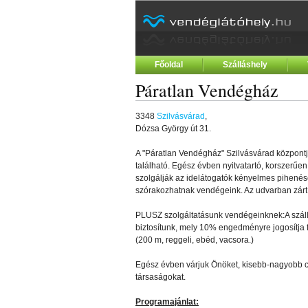
Főoldal
Szálláshely
Páratlan Vendégház
3348
Szilvásvárad
,
Dózsa György út 31.
A "Páratlan Vendégház" Szilvásvárad központj
található. Egész évben nyitvatartó, korszerű
szolgálják az idelátogatók kényelmes pihenésé
szórakozhatnak vendégeink. Az udvarban zárt p
PLUSZ szolgáltatásunk vendégeinknek:A szállá
biztosítunk, mely 10% engedményre jogosítja 
(200 m, reggeli, ebéd, vacsora.)
Egész évben várjuk Önöket, kisebb-nagyobb cs
társaságokat.
Programajánlat: