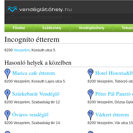
Főoldal
Szálláshely
Vendéglátóhely
Telepü
Incognito étterem
8200
Veszprém
, Kossuth utca 5.
Hasonló helyek a közelben
Marica cafe étterem
Hotel Historia&H
8200 Veszprém, Kossuth Lajos utca 5.
8200 Veszprém, Toborzó ut
Szürkebarát Vendéglő
Péter Pál Panzió
8200 Veszprém, Szabadság tér 12
8200 Veszprém, Dózsa Györ
Óváros vendéglő
Várkert étterem
8200 Veszprém, Szabadság tér 14.
8200 Veszprém, Vár utca 15