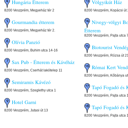
Hungária Étterem
Völgyikút Ház
8200 Veszprém, Megyeház tér 2
8200 Veszprém, Kopácsi út 
Gourmandia étterem
Nivegy-völgyi B
Étterem
8200 Veszprém, Megyeház tér 2.
8200 Veszprém, Pajta utca 
Olívia Panzió
Biotourist Vendé
8200 Veszprém, Buhim utca 14-16
8200 Veszprém, Rózsa út 2
Sax Pub - Étterem és Kávéház
Római Kert Vend
8200 Veszprém, Cserhát lakótelep 11
8200 Veszprém, Kőbánya ut
Semiramis Kávézó
Tapó Fogadó és K
8200 Veszprém, Szeglethy utca 1
8200 Veszprém, Pajta utca 
Hotel Garni
Tapó Fogadó és K
8200 Veszprém, Jutasi út 13
8200 Veszprém, Pajta utca 