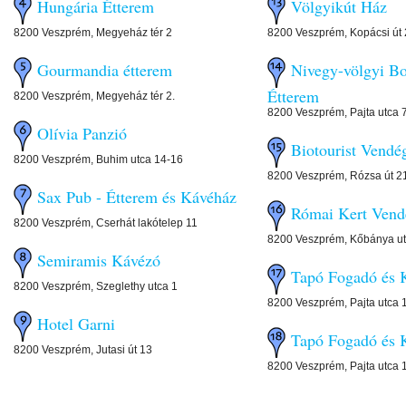
Hungária Étterem
Völgyikút Ház
8200 Veszprém, Megyeház tér 2
8200 Veszprém, Kopácsi út 
Gourmandia étterem
Nivegy-völgyi B
Étterem
8200 Veszprém, Megyeház tér 2.
8200 Veszprém, Pajta utca 
Olívia Panzió
Biotourist Vendé
8200 Veszprém, Buhim utca 14-16
8200 Veszprém, Rózsa út 2
Sax Pub - Étterem és Kávéház
Római Kert Vend
8200 Veszprém, Cserhát lakótelep 11
8200 Veszprém, Kőbánya ut
Semiramis Kávézó
Tapó Fogadó és K
8200 Veszprém, Szeglethy utca 1
8200 Veszprém, Pajta utca 
Hotel Garni
Tapó Fogadó és K
8200 Veszprém, Jutasi út 13
8200 Veszprém, Pajta utca 