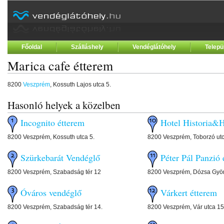
Főoldal
Szálláshely
Vendéglátóhely
Telepü
Marica cafe étterem
8200
Veszprém
, Kossuth Lajos utca 5.
Hasonló helyek a közelben
Incognito étterem
Hotel Historia&H
8200 Veszprém, Kossuth utca 5.
8200 Veszprém, Toborzó ut
Szürkebarát Vendéglő
Péter Pál Panzió
8200 Veszprém, Szabadság tér 12
8200 Veszprém, Dózsa Györ
Óváros vendéglő
Várkert étterem
8200 Veszprém, Szabadság tér 14.
8200 Veszprém, Vár utca 15