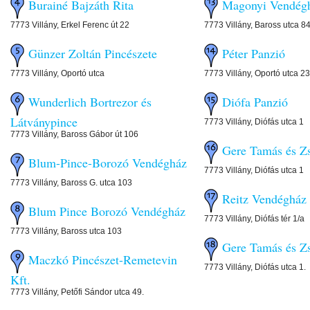
Burainé Bajzáth Rita
Magonyi Vendégh
7773 Villány, Erkel Ferenc út 22
7773 Villány, Baross utca 8
Günzer Zoltán Pincészete
Péter Panzió
7773 Villány, Oportó utca
7773 Villány, Oportó utca 23
Wunderlich Bortrezor és
Diófa Panzió
Látványpince
7773 Villány, Diófás utca 1
7773 Villány, Baross Gábor út 106
Gere Tamás és Zs
Blum-Pince-Borozó Vendégház
7773 Villány, Diófás utca 1
7773 Villány, Baross G. utca 103
Reitz Vendégház
Blum Pince Borozó Vendégház
7773 Villány, Diófás tér 1/a
7773 Villány, Baross utca 103
Gere Tamás és Zs
Maczkó Pincészet-Remetevin
7773 Villány, Diófás utca 1.
Kft.
7773 Villány, Petőfi Sándor utca 49.