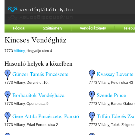
Főoldal
Szálláshely
Vendéglátóhely
Telepü
Kincses Vendégház
7773
Villány
, Hegyalja utca 4
Hasonló helyek a közelben
Günzer Tamás Pincészete
Kvassay Levente
7773 Villány, Déryné u. 10.
7773 Villány, Petőfi utca 43
Borbarátok Vendégháza
Szende Pince
7773 Villány, Oporto utca 9
7773 Villány, Baross Gábor 
Gere Attila Pincészete, Panzió
Tiffán Ede és Zso
7773 Villány, Erkel Ferenc utca 2.
7773 Villány, Teleki Zsigmon