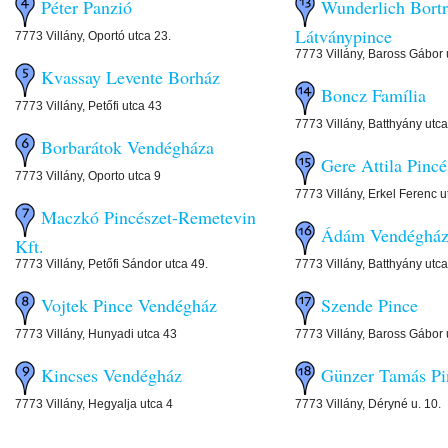
Péter Panzió
Wunderlich Bortr
Látványpince
7773 Villány, Oportó utca 23.
7773 Villány, Baross Gábor 
Kvassay Levente Borház
Boncz Família
7773 Villány, Petőfi utca 43
7773 Villány, Batthyány utc
Borbarátok Vendégháza
Gere Attila Pincé
7773 Villány, Oporto utca 9
7773 Villány, Erkel Ferenc u
Maczkó Pincészet-Remetevin
Ádám Vendéghá
Kft.
7773 Villány, Petőfi Sándor utca 49.
7773 Villány, Batthyány utca
Vojtek Pince Vendégház
Szende Pince
7773 Villány, Hunyadi utca 43
7773 Villány, Baross Gábor 
Kincses Vendégház
Günzer Tamás Pi
7773 Villány, Hegyalja utca 4
7773 Villány, Déryné u. 10.