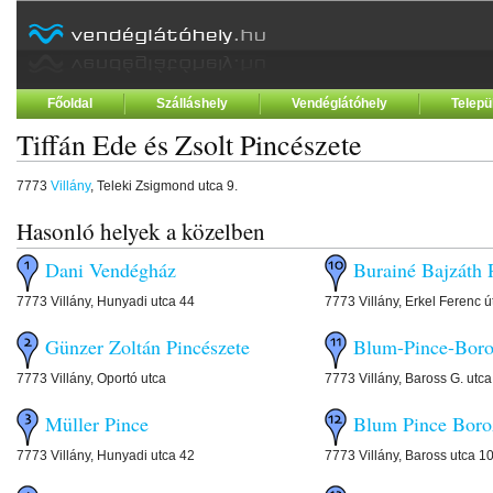
Főoldal
Szálláshely
Vendéglátóhely
Telepü
Tiffán Ede és Zsolt Pincészete
7773
Villány
, Teleki Zsigmond utca 9.
Hasonló helyek a közelben
Dani Vendégház
Burainé Bajzáth 
7773 Villány, Hunyadi utca 44
7773 Villány, Erkel Ferenc ú
Günzer Zoltán Pincészete
Blum-Pince-Bor
7773 Villány, Oportó utca
7773 Villány, Baross G. utc
Müller Pince
Blum Pince Boro
7773 Villány, Hunyadi utca 42
7773 Villány, Baross utca 1