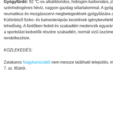
Gyógyfürdő:
92 °C-os alkálikloridos, hidrogén-karbonátos, 
szénhidrogénes hévíz, nagyon gazdag sótartalommal. A gyóg
reumatikus és mozgásszervi megbetegedések gyógyítására 
Különböző fiziko- és balneoterápiás kezelések igénybevételé
lehetőség. A fürdőben fedett és szabadtéri medencék egyarán
a sportolást kedvelők részére szabadtéri, normál vizű úszóm
rendelkezésre.
KÖZLEKEDÉS:
Zalakaros
Nagykanizsától
nem messze található település, m
7. sz. főútról.