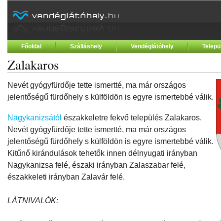
Főoldal
Szálláshely
Vendéglátóhely
Telepü
Zalakaros
Nevét gyógyfürdője tette ismertté, ma már országos
jelentőségű fürdőhely s külföldön is egyre ismertebbé válik.
Nagykanizsától
északkeletre fekvő település Zalakaros.
Nevét gyógyfürdője tette ismertté, ma már országos
jelentőségű fürdőhely s külföldön is egyre ismertebbé válik.
Kitűnő kirándulások tehetők innen délnyugati irányban
Nagykanizsa felé, északi irányban Zalaszabar felé,
északkeleti irányban Zalavár felé.
LÁTNIVALÓK: