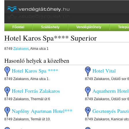
Főoldal
Szálláshely
Vendéglátóhely
Telepü
Hotel Karos Spa**** Superior
8749
Zalakaros
, Alma utca 1
Hasonló helyek a közelben
Hotel Karos Spa ****
Hotel Vital
8749 Zalakaros, Alma utca 1.
8749 Zalakaros, Üdülő sor 6
Hotel Forrás Zalakaros
Aquatherm Hotel
8749 Zalakaros, Thermál út 6
8749 Zalakaros, Üdülő sor 6
Napfény Apartman Hotel***
Gesztenyés Panzi
8749 Zalakaros, Termál út 10.
8749 Zalakaros, Kanicai utc