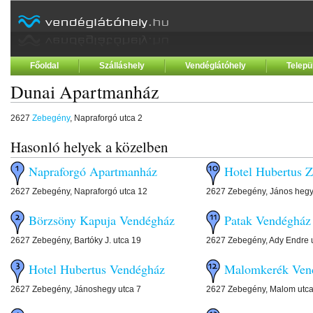
Főoldal
Szálláshely
Vendéglátóhely
Telepü
Dunai Apartmanház
2627
Zebegény
, Napraforgó utca 2
Hasonló helyek a közelben
Napraforgó Apartmanház
Hotel Hubertus 
2627 Zebegény, Napraforgó utca 12
2627 Zebegény, János hegy
Börzsöny Kapuja Vendégház
Patak Vendégház
2627 Zebegény, Bartóky J. utca 19
2627 Zebegény, Ady Endre u
Hotel Hubertus Vendégház
Malomkerék Vend
2627 Zebegény, Jánoshegy utca 7
2627 Zebegény, Malom utca