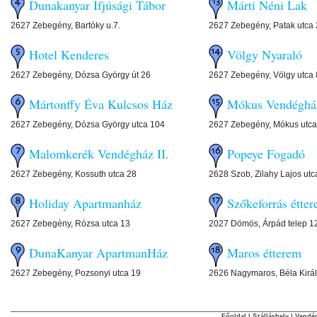
Dunakanyar Ifjúsági Tábor
Márti Néni Lak
2627 Zebegény, Bartóky u.7.
2627 Zebegény, Patak utca 
Hotel Kenderes
Völgy Nyaraló
2627 Zebegény, Dózsa György út 26
2627 Zebegény, Völgy utca 
Mártonffy Éva Kulcsos Ház
Mókus Vendéghá
2627 Zebegény, Dózsa György utca 104
2627 Zebegény, Mókus utca
Malomkerék Vendégház II.
Popeye Fogadó
2627 Zebegény, Kossuth utca 28
2628 Szob, Zilahy Lajos utc
Holiday Apartmanház
Szőkeforrás étte
2627 Zebegény, Rózsa utca 13
2027 Dömös, Árpád telep 1
DunaKanyar ApartmanHáz
Maros étterem
2627 Zebegény, Pozsonyi utca 19
2626 Nagymaros, Béla Királ
Főoldal
|
Szálláshely
|
Vendég