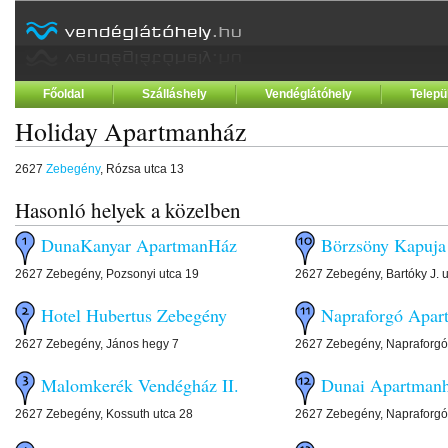
Főoldal
Szálláshely
Vendéglátóhely
Telepü
Holiday Apartmanház
2627
Zebegény
, Rózsa utca 13
Hasonló helyek a közelben
DunaKanyar ApartmanHáz
Börzsöny Kapuja
2627 Zebegény, Pozsonyi utca 19
2627 Zebegény, Bartóky J. u
Hotel Hubertus Zebegény
Napraforgó Apar
2627 Zebegény, János hegy 7
2627 Zebegény, Napraforgó
Malomkerék Vendégház II.
Dunai Apartman
2627 Zebegény, Kossuth utca 28
2627 Zebegény, Napraforgó