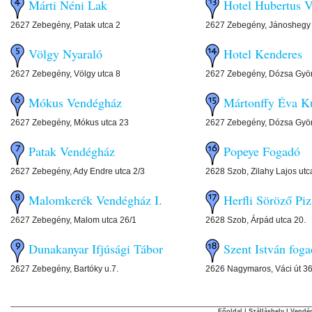
Márti Néni Lak
Hotel Hubertus 
2627 Zebegény, Patak utca 2
2627 Zebegény, Jánoshegy 
Völgy Nyaraló
Hotel Kenderes
2627 Zebegény, Völgy utca 8
2627 Zebegény, Dózsa Györ
Mókus Vendégház
Mártonffy Éva K
2627 Zebegény, Mókus utca 23
2627 Zebegény, Dózsa Györ
Patak Vendégház
Popeye Fogadó
2627 Zebegény, Ady Endre utca 2/3
2628 Szob, Zilahy Lajos utc
Malomkerék Vendégház I.
Herfli Söröző Piz
2627 Zebegény, Malom utca 26/1
2628 Szob, Árpád utca 20.
Dunakanyar Ifjúsági Tábor
Szent István fog
2627 Zebegény, Bartóky u.7.
2626 Nagymaros, Váci út 36
Főoldal
|
Szálláshely
|
Vendég