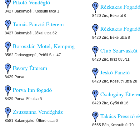
Pikoló Vendéglő
Rézkakas Fogad
8427 Bakonybél, Kossuth utca 1
8420 Zirc, Béke út 8
Tamás Panzió Étterem
Rézkakas Fogad
8427 Bakonybél, Jókai utca 62
8420 Zirc, Béke utca 8
Boroszlán Motel, Kemping
Club Szarvaskút
8582 Farkasgyepű, Petőfi S. u.47.
8420 Zirc, hrsz 085/11
Favory Étterem
Jeskó Panzió
8429 Porva,
8420 Zirc, Kossuth utca 28
Porva Inn fogadó
Csalogány Étter
8429 Porva, Fő utca 5.
8420 Zirc, Győri út 16
Zsuzsanna Vendégház
Takács Presszó és
8581 Bakonyjákó, Úttörő utca 6
8565 Béb, Kossuth út 79