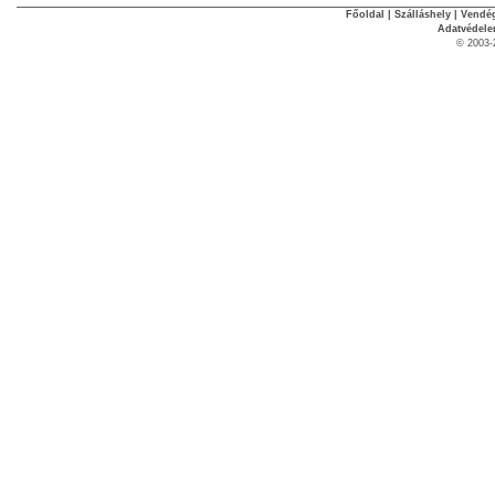
Főoldal
|
Szálláshely
|
Vendég
Adatvédel
© 2003-