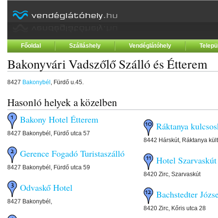
Főoldal
Szálláshely
Vendéglátóhely
Telepü
Bakonyvári Vadszőlő Szálló és Étterem
8427
Bakonybél
, Fürdő u.45.
Hasonló helyek a közelben
Bakony Hotel Étterem
Ráktanya kulcsos
8427 Bakonybél, Fürdő utca 57
8442 Hárskút, Ráktanya kült
Gerence Fogadó Turistaszálló
Hotel Szarvaskút
8427 Bakonybél, Fürdő utca 59
8420 Zirc, Szarvaskút
Odvaskő Hotel
Bachstedter Józs
8427 Bakonybél,
8420 Zirc, Kőris utca 28