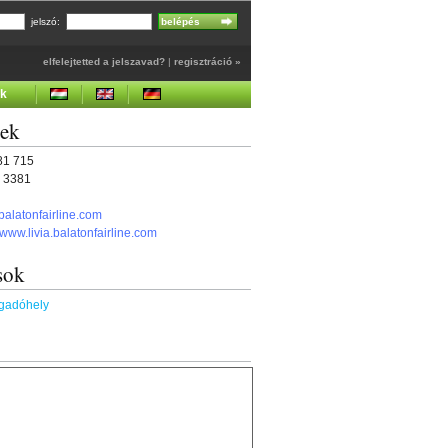
jelszó:
elfelejtetted a jelszavad?
|
regisztráció »
ek
gek
481 715
7 3381
balatonfairline.com
//www.livia.balatonfairline.com
sok
ogadóhely