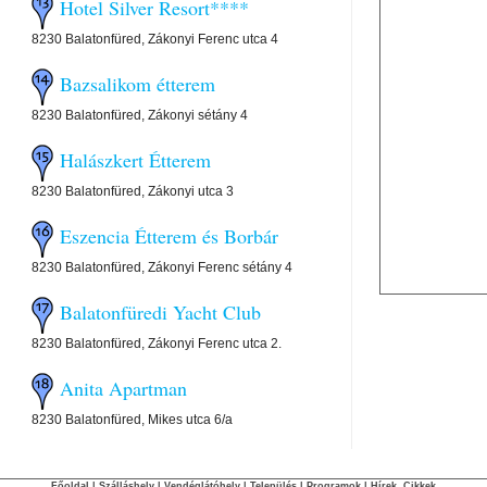
Hotel Silver Resort****
8230 Balatonfüred, Zákonyi Ferenc utca 4
Bazsalikom étterem
8230 Balatonfüred, Zákonyi sétány 4
Halászkert Étterem
8230 Balatonfüred, Zákonyi utca 3
Eszencia Étterem és Borbár
8230 Balatonfüred, Zákonyi Ferenc sétány 4
Balatonfüredi Yacht Club
8230 Balatonfüred, Zákonyi Ferenc utca 2.
Anita Apartman
8230 Balatonfüred, Mikes utca 6/a
Főoldal
|
Szálláshely
|
Vendéglátóhely
|
Település
|
Programok
|
Hírek, Cikkek