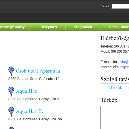
E-mail:
Vendéglátóhely
Település
Programok
Hírek, Cikk
Elérhetősé
Telefon: (06 87) 
Mobil: (06 30) 35
E-mail cím:
livia@
Internet cím:
http:
Csók utcai Apartman
Szolgáltatá
8230 Balatonfüred, Csók utca 12
üdülési csekk elf
Aqua Ház
Térkép
8230 Balatonfüred, Garay utca 2
Aqua Ház II.
8230 Balatonfüred, Garay utca 2/b