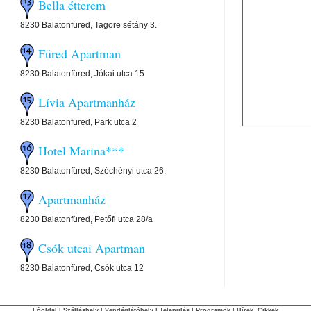
Bella étterem
8230 Balatonfüred, Tagore sétány 3.
Füred Apartman
8230 Balatonfüred, Jókai utca 15
Lívia Apartmanház
8230 Balatonfüred, Park utca 2
Hotel Marina***
8230 Balatonfüred, Széchényi utca 26.
Apartmanház
8230 Balatonfüred, Petőfi utca 28/a
Csók utcai Apartman
8230 Balatonfüred, Csók utca 12
Főoldal
|
Szálláshely
|
Vendéglátóhely
|
Település
|
Programok
|
Hírek, Cikkek