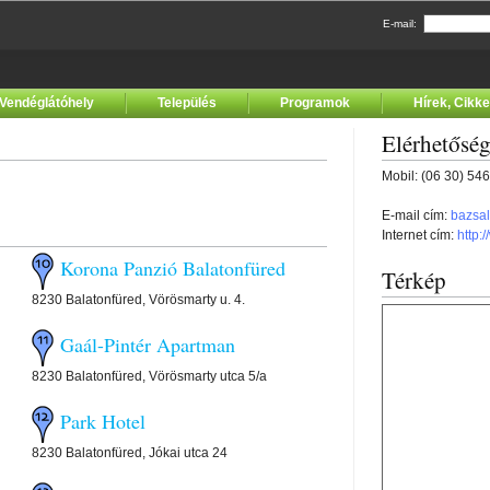
E-mail:
Vendéglátóhely
Település
Programok
Hírek, Cikk
Elérhetősé
Mobil: (06 30) 54
E-mail cím:
bazsa
Internet cím:
http:
Korona Panzió Balatonfüred
Térkép
8230 Balatonfüred, Vörösmarty u. 4.
Gaál-Pintér Apartman
8230 Balatonfüred, Vörösmarty utca 5/a
Park Hotel
8230 Balatonfüred, Jókai utca 24