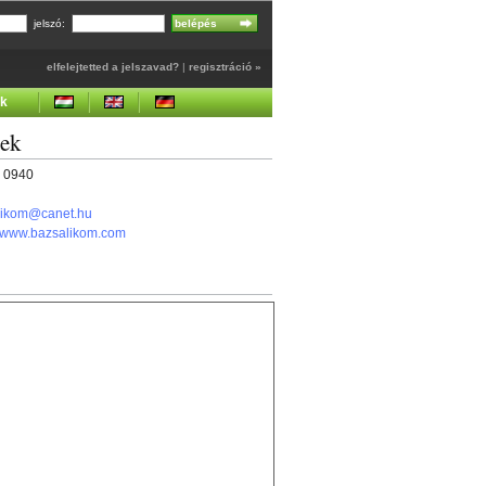
jelszó:
elfelejtetted a jelszavad?
|
regisztráció »
ek
gek
6 0940
likom@canet.hu
//www.bazsalikom.com