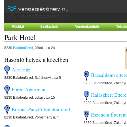
Főoldal
Szálláshely
Vendéglátóhely
Telepü
Park Hotel
8230
Balatonfüred
, Jókai utca 24
Hasonló helyek a közelben
Aart Ház
Bazsalikom étte
8230 Balatonfüred, Széchenyi utca 5
8230 Balatonfüred, Zákonyi
Füred Apartman
Halászkert Étter
8230 Balatonfüred, Jókai utca 15
8230 Balatonfüred, Zákonyi 
Korona Panzió Balatonfüred
Eszencia Étterem
8230 Balatonfüred, Vörösmarty u. 4.
8230 Balatonfüred, Zákonyi