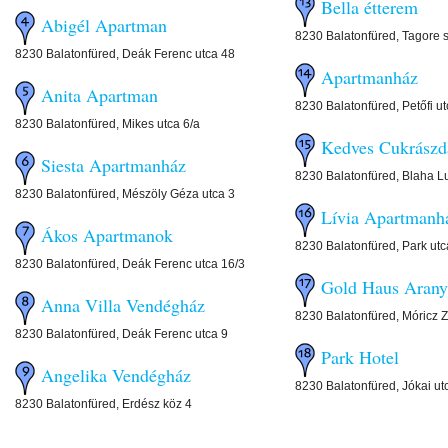
Bella étterem
Abigél Apartman
8230 Balatonfüred, Tagore s
8230 Balatonfüred, Deák Ferenc utca 48
Apartmanház
Anita Apartman
8230 Balatonfüred, Petőfi ut
8230 Balatonfüred, Mikes utca 6/a
Kedves Cukrászd
Siesta Apartmanház
8230 Balatonfüred, Blaha Lu
8230 Balatonfüred, Mészöly Géza utca 3
Lívia Apartmanh
Ákos Apartmanok
8230 Balatonfüred, Park utc
8230 Balatonfüred, Deák Ferenc utca 16/3
Gold Haus Arany
Anna Villa Vendégház
8230 Balatonfüred, Móricz Z
8230 Balatonfüred, Deák Ferenc utca 9
Park Hotel
Angelika Vendégház
8230 Balatonfüred, Jókai ut
8230 Balatonfüred, Erdész köz 4