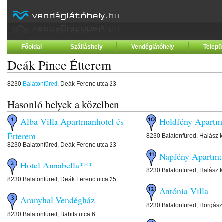
Főoldal
Szálláshely
Vendéglátóhely
Telepü
Deák Pince Étterem
8230
Balatonfüred
, Deák Ferenc utca 23
Hasonló helyek a közelben
Alba Villa Apartmanhotel és
Holdfény Apart
Étterem
8230 Balatonfüred, Halász 
8230 Balatonfüred, Deák Ferenc utca 23
Napfény Apartm
Hotel Annabella***
8230 Balatonfüred, Halász 
8230 Balatonfüred, Deák Ferenc utca 25.
Antónia Villa
Aranyhal Vendégház
8230 Balatonfüred, Horgász
8230 Balatonfüred, Babits utca 6