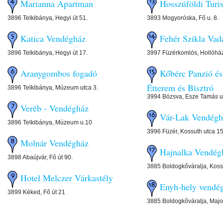
Marianna Apartman
Hosszúföldi Turi
3896 Telkibánya, Hegyi út 51.
3893 Mogyoróska, Fő u. 8.
Katica Vendégház
Fehér Szikla Vad
3896 Telkibánya, Hegyi út 17.
3997 Füzérkomlós, Hollóhá
Aranygombos fogadó
Kőbérc Panzió é
Étterem és Bisztró
3896 Telkibánya, Múzeum utca 3.
3994 Bózsva, Esze Tamás u.
Veréb - Vendégház
Vár-Lak Vendégh
3896 Telkibánya, Múzeum u.10
3996 Füzér, Kossuth utca 1
Molnár Vendégház
Hajnalka Vendég
3898 Abaújvár, Fő út 90.
3885 Boldogkőváralja, Kossu
Hotel Melczer Várkastély
Enyh-hely vendé
3899 Kéked, Fő út 21
3885 Boldogkőváralja, Major