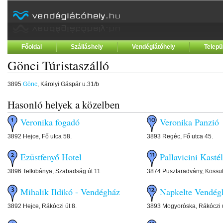
Főoldal
Szálláshely
Vendéglátóhely
Telepü
Gönci Túristaszálló
3895
Gönc
, Károlyi Gáspár u.31/b
Hasonló helyek a közelben
Veronika fogadó
Veronika Panzió
3892 Hejce, Fő utca 58.
3893 Regéc, Fő utca 45.
Ezüstfenyő Hotel
Pallavicini Kasté
3896 Telkibánya, Szabadság út 11
3874 Pusztaradvány, Kossut
Mihalik Ildikó - Vendégház
Napkelte Vendég
3892 Hejce, Rákóczi út 8.
3893 Mogyoróska, Rákóczi u