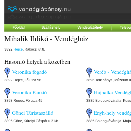
Főoldal
Szálláshely
Vendéglátóhely
Telepü
Mihalik Ildikó - Vendégház
3892
Hejce
, Rákóczi út 8.
Hasonló helyek a közelben
Veronika fogadó
Veréb - Vendégh
3892 Hejce, Fő utca 58.
3896 Telkibánya, Múzeum u
Veronika Panzió
Hajnalka Vendég
3893 Regéc, Fő utca 45.
3885 Boldogkőváralja, Kossu
Gönci Túristaszálló
Enyh-hely vendé
3895 Gönc, Károlyi Gáspár u.31/b
3885 Boldogkőváralja, Major