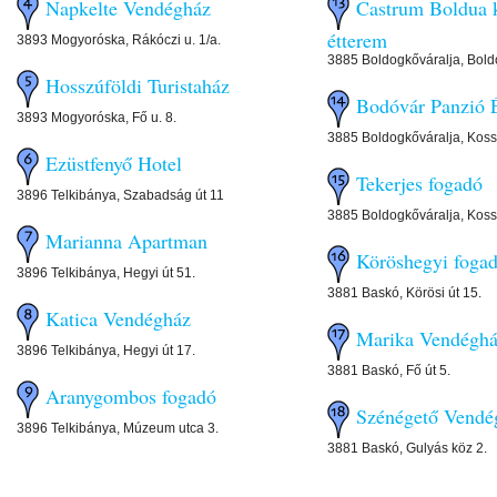
Napkelte Vendégház
Castrum Boldua 
étterem
3893 Mogyoróska, Rákóczi u. 1/a.
3885 Boldogkőváralja, Bold
Hosszúföldi Turistaház
Bodóvár Panzió 
3893 Mogyoróska, Fő u. 8.
3885 Boldogkőváralja, Koss
Ezüstfenyő Hotel
Tekerjes fogadó
3896 Telkibánya, Szabadság út 11
3885 Boldogkőváralja, Koss
Marianna Apartman
Köröshegyi foga
3896 Telkibánya, Hegyi út 51.
3881 Baskó, Körösi út 15.
Katica Vendégház
Marika Vendégh
3896 Telkibánya, Hegyi út 17.
3881 Baskó, Fő út 5.
Aranygombos fogadó
Szénégető Vendé
3896 Telkibánya, Múzeum utca 3.
3881 Baskó, Gulyás köz 2.