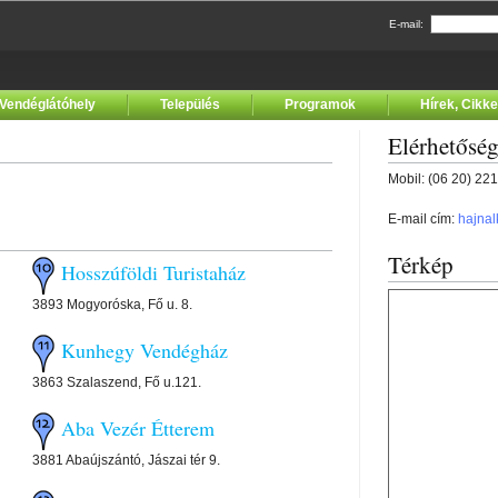
E-mail:
Vendéglátóhely
Település
Programok
Hírek, Cikk
Elérhetősé
Mobil: (06 20) 22
E-mail cím:
hajna
Térkép
Hosszúföldi Turistaház
3893 Mogyoróska, Fő u. 8.
Kunhegy Vendégház
3863 Szalaszend, Fő u.121.
Aba Vezér Étterem
3881 Abaújszántó, Jászai tér 9.