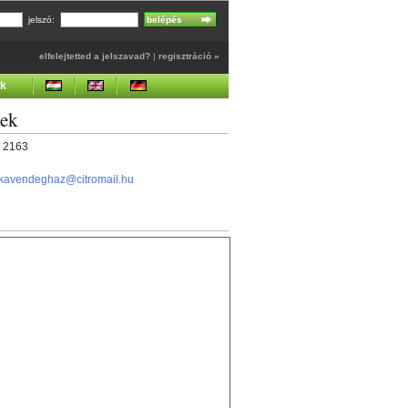
jelszó:
elfelejtetted a jelszavad?
|
regisztráció »
ek
gek
1 2163
lkavendeghaz@citromail.hu