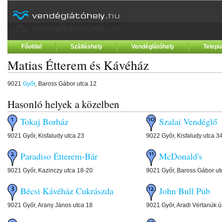
Főoldal
Szálláshely
Vendéglátóhely
Telepü
Matias Étterem és Kávéház
9021
Győr
, Baross Gábor utca 12
Hasonló helyek a közelben
Tokaj Borház
Szalai Vendégl
9021 Győr, Kisfaludy utca 23
9022 Győr, Kisfaludy utca 3
Paradiso Étterem-Bár
McDonald's
9021 Győr, Kazinczy utca 18-20
9021 Győr, Baross Gábor ut
Bécsi Kávéház Cukrászda
John Bull Pub
9021 Győr, Arany János utca 18
9021 Győr, Aradi Vértanúk ú