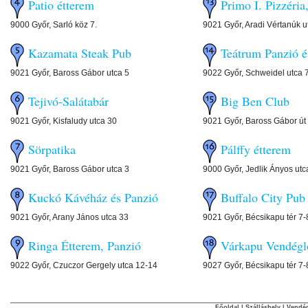
Patio étterem
Primo I. Pizzér
9000 Győr, Sarló köz 7.
9021 Győr, Aradi Vértanúk u
Kazamata Steak Pub
Teátrum Panzió é
9021 Győr, Baross Gábor utca 5
9022 Győr, Schweidel utca 
Tejivó-Salátabár
Big Ben Club
9021 Győr, Kisfaludy utca 30
9021 Győr, Baross Gábor út
Sörpatika
Pálffy étterem
9021 Győr, Baross Gábor utca 3
9000 Győr, Jedlik Ányos utc
Kuckó Kávéház és Panzió
Buffalo City Pu
9021 Győr, Arany János utca 33
9021 Győr, Bécsikapu tér 7-
Ringa Étterem, Panzió
Várkapu Vendé
9022 Győr, Czuczor Gergely utca 12-14
9027 Győr, Bécsikapu tér 7-
Főoldal
|
Szálláshely
|
Vendég