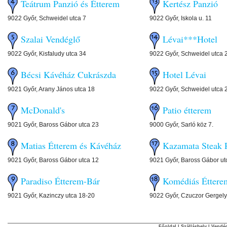
Teátrum Panzió és Étterem
Kertész Panzió
9022 Győr, Schweidel utca 7
9022 Győr, Iskola u. 11
Szalai Vendéglő
Lévai***Hotel
9022 Győr, Kisfaludy utca 34
9022 Győr, Schweidel utca 
Bécsi Kávéház Cukrászda
Hotel Lévai
9021 Győr, Arany János utca 18
9022 Győr, Schweidel utca 
McDonald's
Patio étterem
9021 Győr, Baross Gábor utca 23
9000 Győr, Sarló köz 7.
Matias Étterem és Kávéház
Kazamata Stea
9021 Győr, Baross Gábor utca 12
9021 Győr, Baross Gábor ut
Paradiso Étterem-Bár
Komédiás Éttere
9021 Győr, Kazinczy utca 18-20
9022 Győr, Czuczor Gergely
Főoldal
|
Szálláshely
|
Vendég