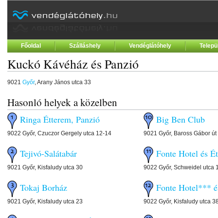
Főoldal
Szálláshely
Vendéglátóhely
Telepü
Kuckó Kávéház és Panzió
9021
Győr
, Arany János utca 33
Hasonló helyek a közelben
Ringa Étterem, Panzió
Big Ben Club
9022 Győr, Czuczor Gergely utca 12-14
9021 Győr, Baross Gábor út
Tejivó-Salátabár
Fonte Hotel és É
9021 Győr, Kisfaludy utca 30
9022 Győr, Schweidel utca 
Tokaj Borház
Fonte Hotel*** é
9021 Győr, Kisfaludy utca 23
9022 Győr, Kisfaludy utca 3