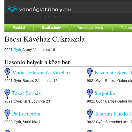
Főoldal
Szálláshely
Vendéglátóhely
Telepü
Bécsi Kávéház Cukrászda
9021
Győr
, Arany János utca 18
Hasonló helyek a közelben
Matias Étterem és Kávéház
Kazamata Stea
9021 Győr, Baross Gábor utca 12
9021 Győr, Baross Gábor ut
Tokaj Borház
Sörpatika
9021 Győr, Kisfaludy utca 23
9021 Győr, Baross Gábor ut
Patio étterem
Teátrum Panzió é
9000 Győr, Sarló köz 7.
9022 Győr, Schweidel utca 