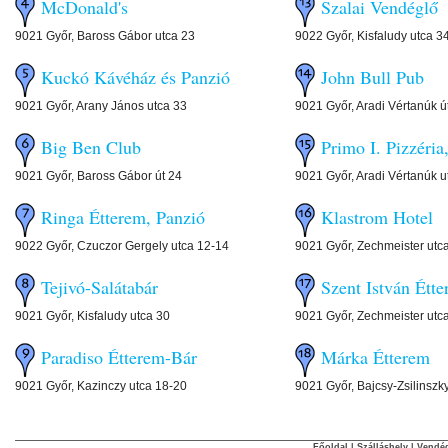
McDonald's
Szalai Vendégl
9021 Győr, Baross Gábor utca 23
9022 Győr, Kisfaludy utca 3
Kuckó Kávéház és Panzió
John Bull Pub
9021 Győr, Arany János utca 33
9021 Győr, Aradi Vértanúk ú
Big Ben Club
Primo I. Pizzér
9021 Győr, Baross Gábor út 24
9021 Győr, Aradi Vértanúk u
Ringa Étterem, Panzió
Klastrom Hote
9022 Győr, Czuczor Gergely utca 12-14
9021 Győr, Zechmeister utc
Tejivó-Salátabár
Szent István Ét
9021 Győr, Kisfaludy utca 30
9021 Győr, Zechmeister utc
Paradiso Étterem-Bár
Márka Étterem
9021 Győr, Kazinczy utca 18-20
9021 Győr, Bajcsy-Zsilinszk
Főoldal
|
Szálláshely
|
Vendég