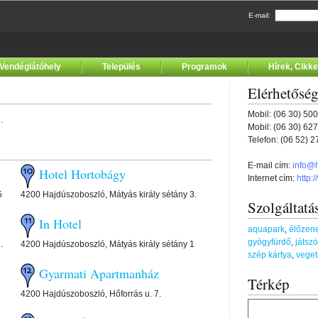
E-mail:
Vendéglátóhely
Település
Programok
Hírek, Cikk
Elérhetősé
Mobil: (06 30) 50
.
Mobil: (06 30) 62
Telefon: (06 52) 
E-mail cím:
info@
Hotel Hortobágy
Internet cím:
http:
5
4200 Hajdúszoboszló, Mátyás király sétány 3.
Szolgáltatá
In Hotel
aquapark
,
élőzen
gyógyfürdő
,
játszó
.
4200 Hajdúszoboszló, Mátyás király sétány 1
szép kártya
,
veget
Gyarmati Apartmanház
Térkép
4200 Hajdúszoboszló, Hőforrás u. 7.