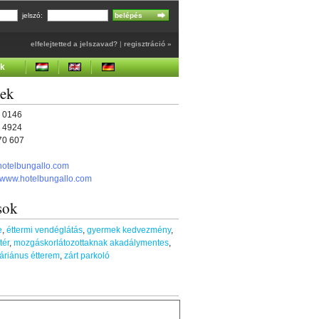
jelszó:
elfelejtetted a jelszavad?
|
regisztráció »
ek
gek
0 0146
7 4924
270 607
hotelbungallo.com
//www.hotelbungallo.com
sok
e
,
éttermi vendéglátás
,
gyermek kedvezmény
,
tér
,
mozgáskorlátozottaknak akadálymentes
,
áriánus étterem
,
zárt parkoló